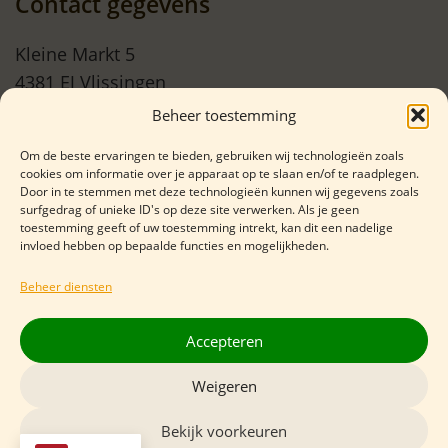
Contact gegevens
Kleine Markt 5
4381 EJ Vlissingen
Beheer toestemming
06 29508675
Om de beste ervaringen te bieden, gebruiken wij technologieën zoals
cookies om informatie over je apparaat op te slaan en/of te raadplegen.
info@kaasboerinneke.com
Door in te stemmen met deze technologieën kunnen wij gegevens zoals
surfgedrag of unieke ID's op deze site verwerken. Als je geen
BTW: NL 00304744B12
toestemming geeft of uw toestemming intrekt, kan dit een nadelige
invloed hebben op bepaalde functies en mogelijkheden.
KVK: 76115542
Rekening nr: NL 21 RBRB 02006556 98
Beheer diensten
Accepteren
Weigeren
Bekijk voorkeuren