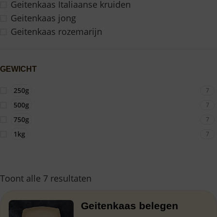
Geitenkaas Italiaanse kruiden
Geitenkaas jong
Geitenkaas rozemarijn
GEWICHT
250g
7
500g
7
750g
7
1kg
7
Toont alle 7 resultaten
Geitenkaas belegen