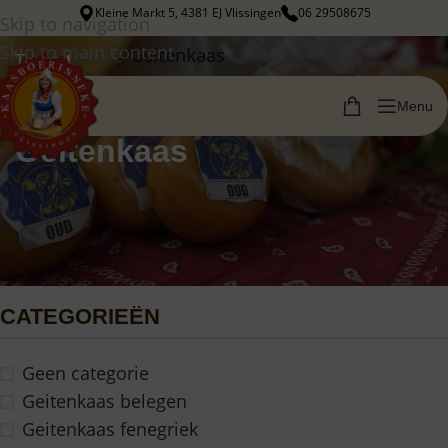
Kleine Markt 5, 4381 EJ Vlissingen
06 29508675
Skip to navigation
Skip to main content
Home
/
Geitenkaas
Terug
Menu
Geitenkaas
CATEGORIEËN
Geen categorie
Geitenkaas belegen
Geitenkaas fenegriek