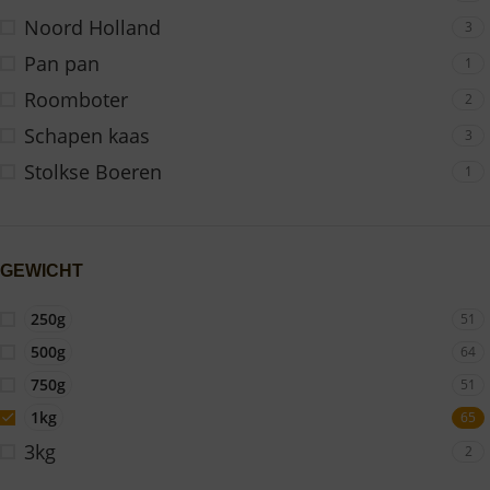
Noord Holland
3
Pan pan
1
Roomboter
2
Schapen kaas
3
Stolkse Boeren
1
GEWICHT
250g
51
500g
64
750g
51
1kg
65
3kg
2