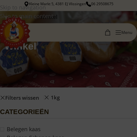
Kleine Markt 5, 4381 EJ Vlissingen
06 29508675
Skip to navigation
Skip to main content
Home
/
Winkel
Terug
Menu
Winkel
1kg
Filters wissen
CATEGORIEËN
Belegen kaas