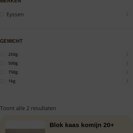
MERKEN
Eyssen
2
GEWICHT
250g
2
500g
2
750g
2
1kg
2
Toont alle 2 resultaten
Blok kaas komijn 20+