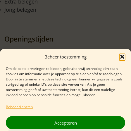
Extra belegen
Jong belegen
Openingstijden
Maandag
Gesloten
Beheer toestemming
Dinsdag
12:00 - 17:00
Om de beste ervaringen te bieden, gebruiken wij technologieën zoals
Woensdag
10:00 - 16:00
cookies om informatie over je apparaat op te slaan en/of te raadplegen.
Donderdag
10:00 - 16:00
Door in te stemmen met deze technologieën kunnen wij gegevens zoals
surfgedrag of unieke ID's op deze site verwerken. Als je geen
Vrijdag
09:00 - 17:15
toestemming geeft of uw toestemming intrekt, kan dit een nadelige
invloed hebben op bepaalde functies en mogelijkheden.
Zaterdag
09:00 - 17:15
Zondag
Gesloten
Beheer diensten
Accepteren