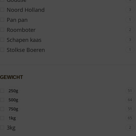
Noord Holland
3
Pan pan
1
Roomboter
2
Schapen kaas
3
Stolkse Boeren
1
GEWICHT
250g
51
500g
64
750g
51
1kg
65
3kg
2