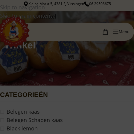
Kleine Markt 5, 4381 EJ Vlissingen
06 29508675
Skip to navigation
Skip to main content
Home
/
Winkel
Terug
Menu
Winkel
CATEGORIEËN
Belegen kaas
Belegen Schapen kaas
Black lemon