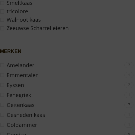
Smeltkaas
tricolore
Walnoot kaas
Zeeuwse Scharrel eieren
MERKEN
Amelander
2
Emmentaler
1
Eyssen
2
Fenegriek
1
Geitenkaas
7
Gesneden kaas
1
Goldammer
1
Goudse
5