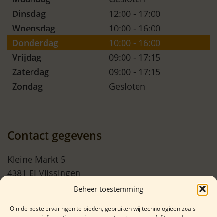
Dinsdag
12:00 - 17:00
Woensdag
10:00 - 16:00
Donderdag
10:00 - 16:00
Vrijdag
09:00 - 17:15
Zaterdag
09:00 - 17:15
Zondag
Gesloten
Contact gegevens
Kleine Markt 5
4381 EJ Vlissingen
Beheer toestemming
06 29508675
Om de beste ervaringen te bieden, gebruiken wij technologieën zoals