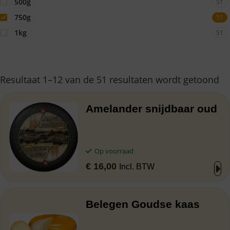
500g
51
750g
51
1kg
51
Resultaat 1–12 van de 51 resultaten wordt getoond
Amelander snijdbaar oud
Op voorraad
€
16,00
Incl. BTW
Belegen Goudse kaas