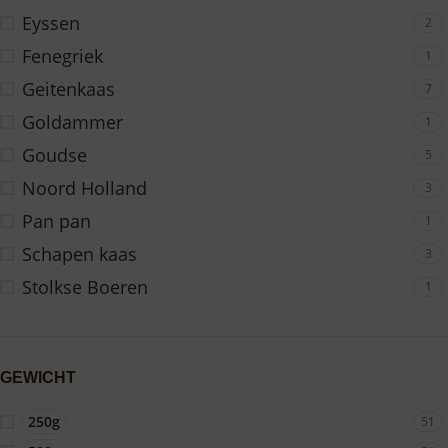
Eyssen
2
Fenegriek
1
Geitenkaas
7
Goldammer
1
Goudse
5
Noord Holland
3
Pan pan
1
Schapen kaas
3
Stolkse Boeren
1
GEWICHT
250g
51