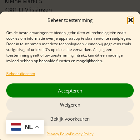
Kleine Markt 5
4381 EJ Vlissingen
Beheer toestemming
06 29508675
Om de beste ervaringen te bieden, gebruiken wij technologieën zoals
cookies om informatie over je apparaat op te slaan en/of te raadplegen.
info@kaasboerinneke.com
Door in te stemmen met deze technologieën kunnen wij gegevens zoals
surfgedrag of unieke ID's op deze site verwerken. Als je geen
BTW: NL 00304744B12
toestemming geeft of uw toestemming intrekt, kan dit een nadelige
invloed hebben op bepaalde functies en mogelijkheden.
KVK: 76115542
Rekening nr: NL 21 RBRB 02006556 98
Beheer diensten
Accepteren
Weigeren
Bekijk voorkeuren
Privacy Policy
Sitemap
NL
© 2026 Kaasboerinneke - Website door
ZeeuwsOnline.nl
Privacy Policy
Privacy Policy