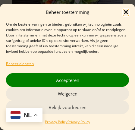
Beheer toestemming
Om de beste ervaringen te bieden, gebruiken wij technologieën zoals
cookies om informatie over je apparaat op te slaan en/of te raadplegen.
Geitenkaas Salade met Honing
Door in te stemmen met deze technologieën kunnen wij gegevens zoals
surfgedrag of unieke ID's op deze site verwerken. Als je geen
en Noten
toestemming geeft of uw toestemming intrekt, kan dit een nadelige
invloed hebben op bepaalde functies en mogelijkheden.
Duur
5 minuten
Beheer diensten
Niveau
Makkelijk
Accepteren
Bekijk recept
Weigeren
Bekijk voorkeuren
NL
Privacy Policy
Privacy Policy