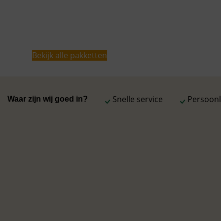
te voegen of het pakket aan te passen aan het aant
smaakvoorkeuren. Elk pakket wordt zorgvuldig verpa
attentie of geschenk.
Bekijk alle pakketten
Snelle service
Persoonli
Waar zijn wij goed in?