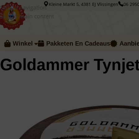
Kleine Markt 5, 4381 EJ Vlissingen
06 295
Skip to navigation
Skip to main content
Winkel
Pakketen En Cadeaus
Aanbi
Home
/
Gaten kaas
/
Goldammer Tynjetaler
Goldammer Tynjet