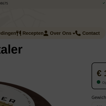
08675
edingen
Recepten
Over Ons
Contact
aler
€
Op
Gewich