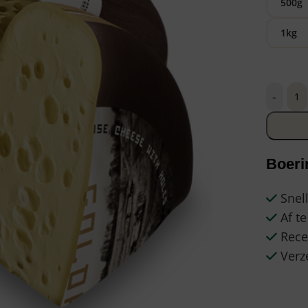
500g
1kg
-
Boeri
Snell
Af te
Recep
Verze