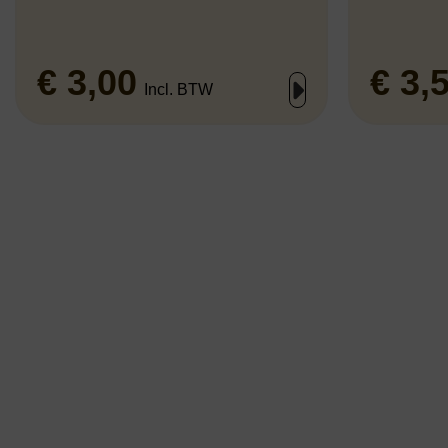
€
3,00
€
3,
Incl. BTW