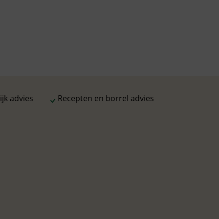
al personen of specifieke
kt en is direct geschikt om te geven als
jk advies
Recepten en borrel advies