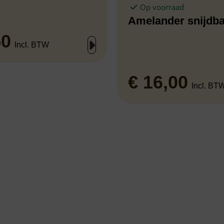
Op voorraad
Amelander snijdb
50
Incl. BTW
€
16,00
Incl. BT