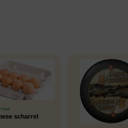
rraad
uwse scharrel