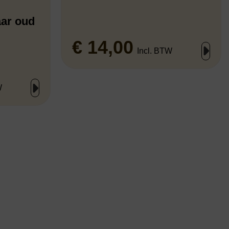
aar oud
€
14,00
Incl. BTW
W