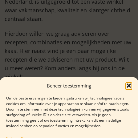
Nederland, is uitgegroeid tot een vaste winkel
waar vakmanschap, kwaliteit en klantgerichtheid
centraal staan.
Hierdoor willen we graag adviseren over
recepten, combinaties en mogelijkheden met uw
kaas. Hier naast vind je een paar mogelijke
recepten die we adviseren met uw product. Wilt
u meer weten? Kom anders langs bij ons in de
winkel!
Beheer toestemming
Alle recepten
Om de beste ervaringen te bieden, gebruiken wij technologieën zoals
cookies om informatie over je apparaat op te slaan en/of te raadplegen.
Door in te stemmen met deze technologieën kunnen wij gegevens zoals
surfgedrag of unieke ID's op deze site verwerken. Als je geen
toestemming geeft of uw toestemming intrekt, kan dit een nadelige
invloed hebben op bepaalde functies en mogelijkheden.