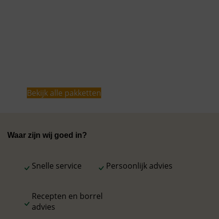
producten toe te voegen of het pakket aan
te passen aan het aantal personen of
specifieke smaakvoorkeuren. Elk pakket
wordt zorgvuldig verpakt en is direct
geschikt om te geven als attentie of
geschenk.
Bekijk alle pakketten
Waar zijn wij goed in?
Snelle service
Persoonlijk advies
Recepten en borrel
advies