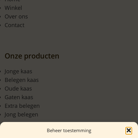
Winkel
Over ons
Contact
Onze producten
Jonge kaas
Belegen kaas
Oude kaas
Gaten kaas
Extra belegen
Jong belegen
Beheer toestemming