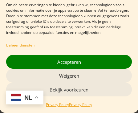
Openingstijden
Om de beste ervaringen te bieden, gebruiken wij technologieën zoals
cookies om informatie over je apparaat op te slaan en/of te raadplegen.
Door in te stemmen met deze technologieën kunnen wij gegevens zoals
surfgedrag of unieke ID's op deze site verwerken. Als je geen
Maandag
Gesloten
toestemming geeft of uw toestemming intrekt, kan dit een nadelige
Dinsdag
12:00 - 17:00
invloed hebben op bepaalde functies en mogelijkheden.
Woensdag
10:00 - 16:00
Beheer diensten
Donderdag
10:00 - 16:00
Vrijdag
09:00 - 17:15
Accepteren
Zaterdag
09:00 - 17:15
Weigeren
Zondag
Gesloten
Bekijk voorkeuren
NL
Privacy Policy
Privacy Policy
Contact gegevens
Kleine Markt 5
4381 EJ Vlissingen