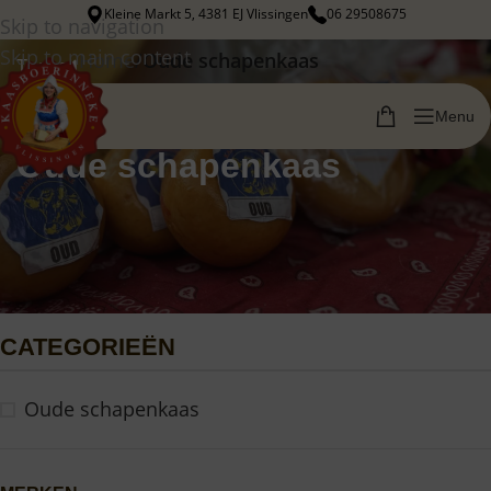
Kleine Markt 5, 4381 EJ Vlissingen
06 29508675
Skip to navigation
Skip to main content
Home
/
Oude schapenkaas
Terug
Menu
Oude schapenkaas
CATEGORIEËN
Oude schapenkaas