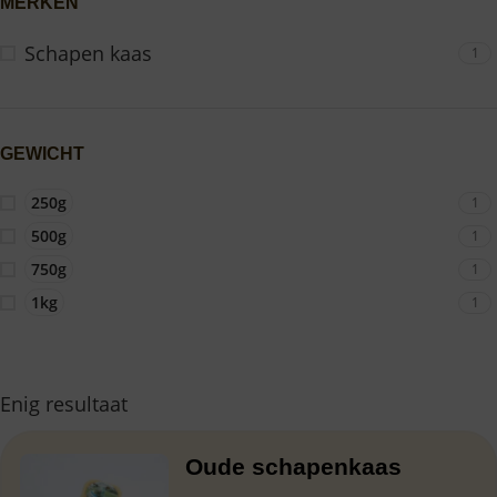
MERKEN
Schapen kaas
1
GEWICHT
250g
1
500g
1
750g
1
1kg
1
Enig resultaat
Oude schapenkaas