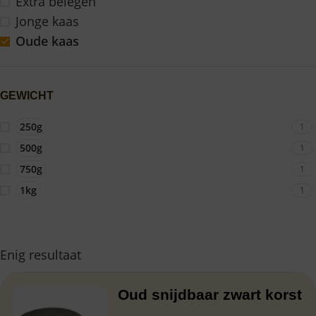
Extra belegen
Jonge kaas
Oude kaas
GEWICHT
250g
1
500g
1
750g
1
1kg
1
Enig resultaat
Oud snijdbaar zwart korst