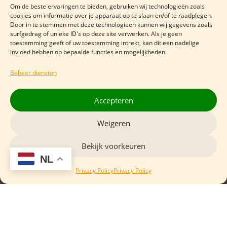
Om de beste ervaringen te bieden, gebruiken wij technologieën zoals
Openingstijden
cookies om informatie over je apparaat op te slaan en/of te raadplegen.
Door in te stemmen met deze technologieën kunnen wij gegevens zoals
surfgedrag of unieke ID's op deze site verwerken. Als je geen
Maandag
Gesloten
toestemming geeft of uw toestemming intrekt, kan dit een nadelige
Dinsdag
12:00 - 17:00
invloed hebben op bepaalde functies en mogelijkheden.
Woensdag
10:00 - 16:00
Beheer diensten
Donderdag
10:00 - 16:00
Vrijdag
09:00 - 17:15
Accepteren
Zaterdag
09:00 - 17:15
Weigeren
Zondag
Gesloten
Bekijk voorkeuren
NL
Privacy Policy
Privacy Policy
Contact gegevens
Kleine Markt 5
4381 EJ Vlissingen