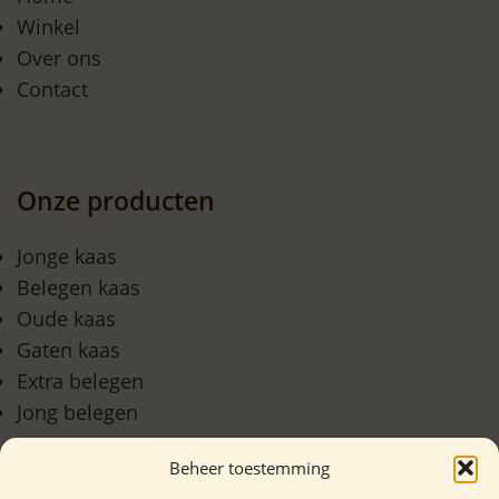
Winkel
Over ons
Contact
Onze producten
Jonge kaas
Belegen kaas
Oude kaas
Gaten kaas
Extra belegen
Jong belegen
Beheer toestemming